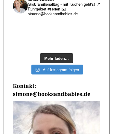
Großfamilienalltag - mit Kuchen geht's!
📍
Ruhrgebiet #serien
✉️
simone@booksandbabies.de
Mehr laden…
Auf Instagram folgen
Kontakt:
simone@booksandbabies.de