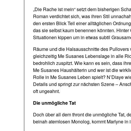
„Die Rache ist mein“ setzt dem bisherigen Sch
Roman verdichtet sich, was ihren Stil unnacha
den ersten Blick Teil einer alltäglichen Ordnun
das sie selbst kaum benennen könnten. Hinter
Situationen kippen um in etwas subtil Grausam
Räume und die Halsausschnitte des Pullovers 
gleichzeitig Me Susanes Lebenslage in alle R
bedrohlich zuspitzt. Wie kann es sein, dass ihre
Me Susanes Haushälterin und wer ist die wirklic
Rolle in Me Susanes Leben spielt? N’Diaye wie
Details und springt zur nächsten Szene – Ans
oft ungeahnt.
Die unmögliche Tat
Doch über all dem thront die unmögliche Tat, d
beinah atemlosen Monolog, kommt Marlyne in ih