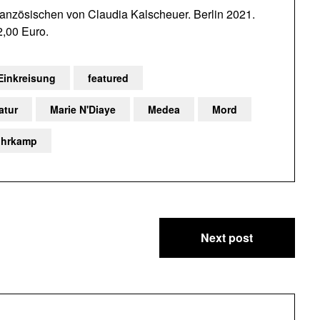
nzösischen von Claudia Kalscheuer. Berlin 2021.
2,00 Euro.
Einkreisung
featured
atur
Marie N'Diaye
Medea
Mord
uhrkamp
Next post