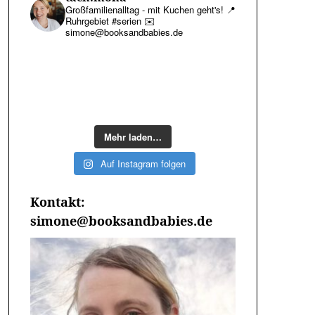
Großfamilienalltag - mit Kuchen geht's!
📍
Ruhrgebiet #serien
✉️
simone@booksandbabies.de
Mehr laden…
Auf Instagram folgen
Kontakt:
simone@booksandbabies.de