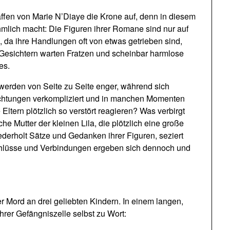
affen von Marie N’Diaye die Krone auf, denn in diesem
hmlich macht: Die Figuren ihrer Romane sind nur auf
g, da ihre Handlungen oft von etwas getrieben sind,
 Gesichtern warten Fratzen und scheinbar harmlose
es.
werden von Seite zu Seite enger, während sich
ichtungen verkompliziert und in manchen Momenten
 Eltern plötzlich so verstört reagieren? Was verbirgt
he Mutter der kleinen Lila, die plötzlich eine große
derholt Sätze und Gedanken ihrer Figuren, seziert
chlüsse und Verbindungen ergeben sich dennoch und
er Mord an drei geliebten Kindern. In einem langen,
rer Gefängniszelle selbst zu Wort: