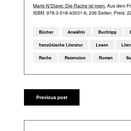
Marie N’Diaye: Die Rache ist mein.
Aus dem Fra
ISBN: 978-3-518-43031-6, 236 Seiten. Preis: 2
Bücher
Anwältin
Buchtipp
französische Literatur
Lesen
Liter
Rache
Rezension
Roman
S
Beitragsnavigation
Previous post