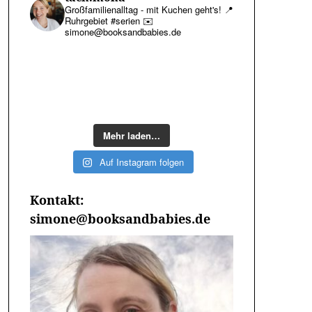
Großfamilienalltag - mit Kuchen geht's!
📍
Ruhrgebiet #serien
✉️
simone@booksandbabies.de
Mehr laden…
Auf Instagram folgen
Kontakt:
simone@booksandbabies.de