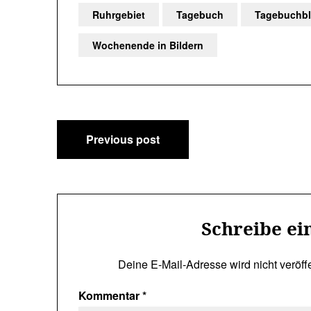
Ruhrgebiet
Tagebuch
Tagebuchb
Wochenende in Bildern
Beitragsnavigation
Previous post
Schreibe e
Deine E-Mail-Adresse wird nicht veröffe
Kommentar
*